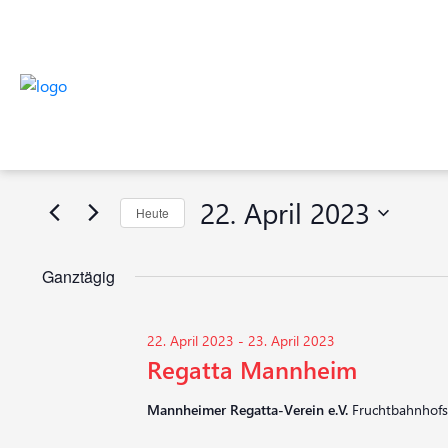
Veranstaltungen
Veranstaltungen
Bitte
Suche
Schlüsselwort
für
eingeben.
und
Suche
22.
22. April 2023
Heute
nach
Ansichten,
Veranstaltungen
Datum
April
Navigation
Schlüsselwort.
wählen.
Ganztägig
2023
22. April 2023
-
23. April 2023
Regatta Mannheim
Mannheimer Regatta-Verein e.V.
Fruchtbahnhof