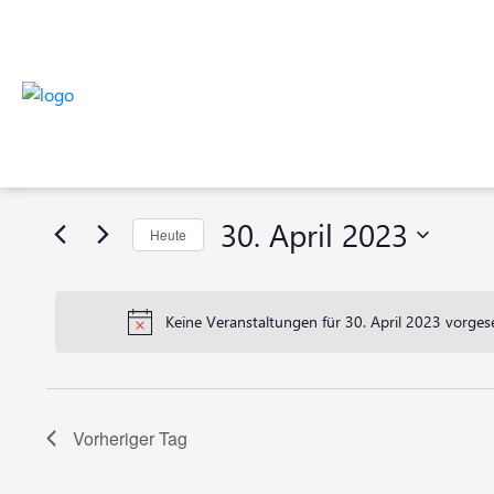
Veranstaltungen
Veranstaltungen
Bitte
Suche
Schlüsselwort
für
eingeben.
und
Suche
30.
30. April 2023
Heute
nach
Ansichten,
Veranstaltungen
Datum
April
Navigation
Schlüsselwort.
wählen.
Keine Veranstaltungen für 30. April 2023 vorges
2023
Vorheriger Tag