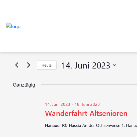
Veranstaltungen
Veranstaltungen
Bitte
Suche
Schlüsselwort
für
eingeben.
und
Suche
14.
14. Juni 2023
Heute
nach
Ansichten,
Veranstaltungen
Datum
Juni
Navigation
Schlüsselwort.
wählen.
Ganztägig
2023
14. Juni 2023
-
18. Juni 2023
Wanderfahrt Altsenioren
Hanauer RC Hassia
An der Ochsenwiese 1, Hana