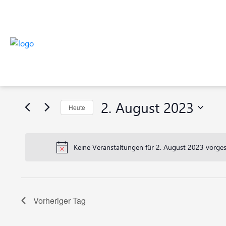
Veranstaltungen
Veranstaltungen
Bitte
Suche
Schlüsselwort
für
eingeben.
und
Suche
2.
2. August 2023
Heute
nach
Ansichten,
Veranstaltungen
Datum
August
Navigation
Schlüsselwort.
wählen.
Keine Veranstaltungen für 2. August 2023 vorges
2023
Vorheriger Tag