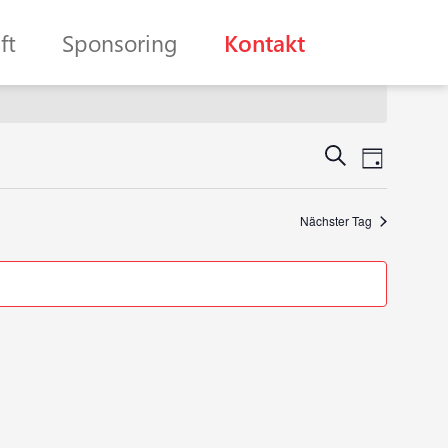
ft
Sponsoring
Kontakt
Veransta
Veran
Suche
Tag
Ansic
Suche
Navig
Nächster Tag
und
Ansichte
Navigati