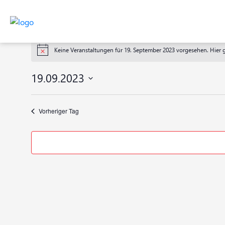
Veranstaltungen
Keine Veranstaltungen für 19. September 2023 vorgesehen. Hier 
Hinweis
für
19.09.2023
19.
Datum
wählen.
September
Vorheriger Tag
2023