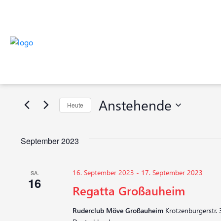
Veranstaltungen
Veranstaltungen
Bitte
Suche
Schlüsselwort
eingeben.
und
Suche
Anstehende
Heute
nach
Ansichten,
Veranstaltungen
Datum
Navigation
Schlüsselwort.
wählen.
September 2023
16. September 2023
-
17. September 2023
SA.
16
Regatta Großauheim
Ruderclub Möve Großauheim
Krotzenburgerstr. 