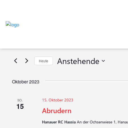
Veranstaltungen
Veranstaltungen
Bitte
Suche
Schlüsselwort
eingeben.
und
Suche
Anstehende
Heute
nach
Ansichten,
Veranstaltungen
Datum
Navigation
Schlüsselwort.
wählen.
Oktober 2023
15. Oktober 2023
SO.
15
Abrudern
Hanauer RC Hassia
An der Ochsenwiese 1, Hanau