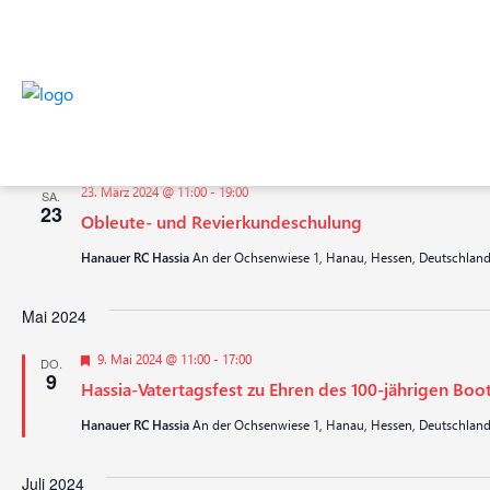
Veranstaltungen
Anstehende
Datum
wählen.
März 2024
23. März 2024 @ 11:00
-
19:00
SA.
23
Obleute- und Revierkundeschulung
Hanauer RC Hassia
An der Ochsenwiese 1, Hanau, Hessen, Deutschlan
Mai 2024
Hervorgehoben
9. Mai 2024 @ 11:00
-
17:00
DO.
9
Hassia-Vatertagsfest zu Ehren des 100-jährigen Boo
Hanauer RC Hassia
An der Ochsenwiese 1, Hanau, Hessen, Deutschlan
Juli 2024