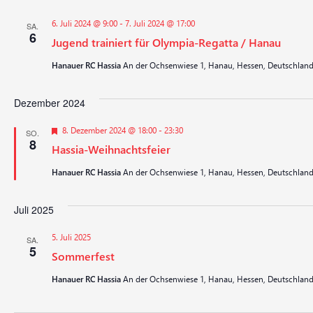
6. Juli 2024 @ 9:00
-
7. Juli 2024 @ 17:00
SA.
6
Jugend trainiert für Olympia-Regatta / Hanau
Hanauer RC Hassia
An der Ochsenwiese 1, Hanau, Hessen, Deutschlan
Dezember 2024
Hervorgehoben
8. Dezember 2024 @ 18:00
-
23:30
SO.
8
Hassia-Weihnachtsfeier
Hanauer RC Hassia
An der Ochsenwiese 1, Hanau, Hessen, Deutschlan
Juli 2025
5. Juli 2025
SA.
5
Sommerfest
Hanauer RC Hassia
An der Ochsenwiese 1, Hanau, Hessen, Deutschlan