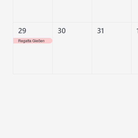
1
0
0
29
30
31
Veranstaltung,
Veranstaltungen,
Veranstaltu
Regatta Gießen