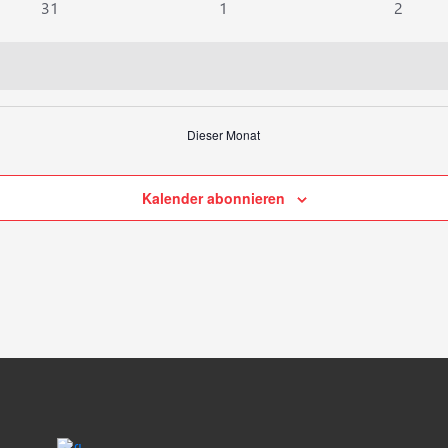
0
0
0
31
1
2
Veranstaltungen
Veranstaltungen
Veranst
Dieser Monat
Kalender abonnieren