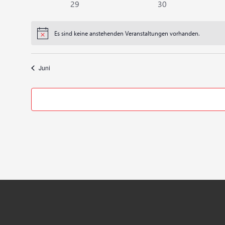
0
0
29
30
Veranstaltungen
Veranstaltungen
Es sind keine anstehenden Veranstaltungen vorhanden.
Hinweis
Juni