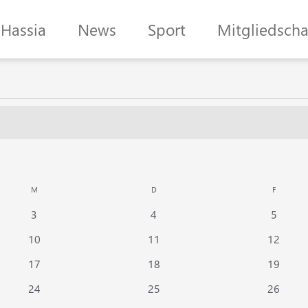
Hassia
News
Sport
Mitgliedscha
MITTWOCH
DONNERSTAG
FREITAG
M
D
F
0
0
0
3
4
5
Veranstaltungen
Veranstaltungen
Veranst
0
0
0
10
11
12
Veranstaltungen
Veranstaltungen
Veranst
0
0
0
17
18
19
Veranstaltungen
Veranstaltungen
Veranst
0
0
0
24
25
26
Veranstaltungen
Veranstaltungen
Veranst