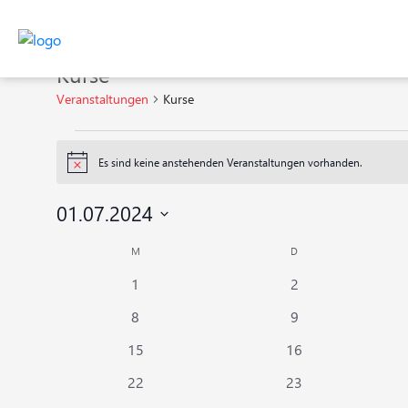
Kurse
Veranstaltungen
Kurse
Veranstaltungen
Es sind keine anstehenden Veranstaltungen vorhanden.
Hinweis
01.07.2024
Datum
Kalender
MONTAG
DIENSTAG
M
D
wählen.
0
0
von
1
2
Veranstaltungen
Veranstaltungen
0
0
8
9
Veranstaltungen
Veranstaltungen
Veranstaltungen
0
0
15
16
Veranstaltungen
Veranstaltungen
0
0
22
23
Veranstaltungen
Veranstaltungen