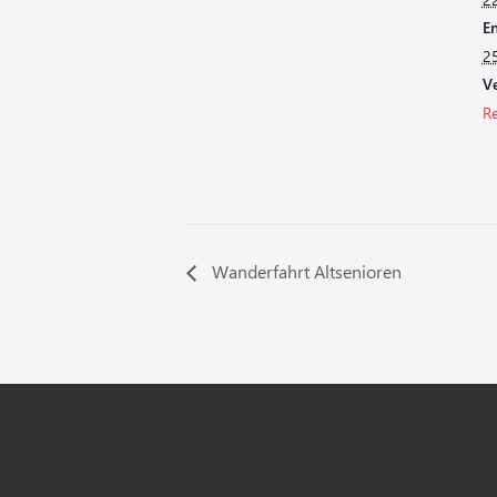
En
25
Ve
R
Wanderfahrt Altsenioren