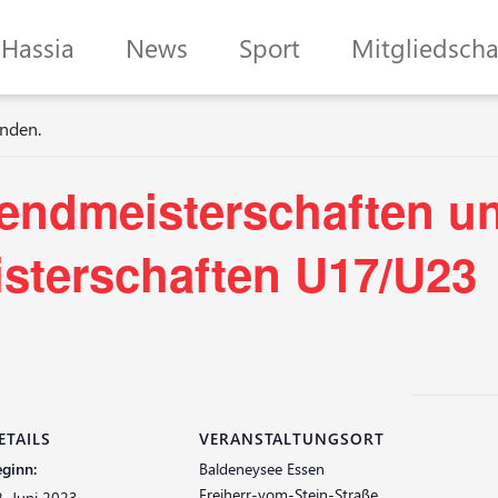
Hassia
News
Sport
Mitgliedscha
unden.
endmeisterschaften u
sterschaften U17/U23
ETAILS
VERANSTALTUNGSORT
ginn:
Baldeneysee Essen
Freiherr-vom-Stein-Straße
. Juni 2023