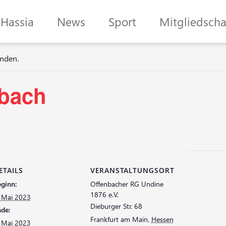
Hassia
News
Sport
Mitgliedscha
unden.
nbach
ETAILS
VERANSTALTUNGSORT
ginn:
Offenbacher RG Undine
1876 e.V.
. Mai 2023
Dieburger Str. 68
de:
Frankfurt am Main
,
Hessen
. Mai 2023