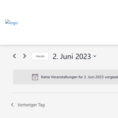
Veranstaltungen
Veranstaltungen
Bitte
Suche
Schlüsselwort
für
eingeben.
und
Suche
2.
2. Juni 2023
Heute
nach
Ansichten,
Veranstaltungen
Datum
Juni
Navigation
Schlüsselwort.
wählen.
Keine Veranstaltungen für 2. Juni 2023 vorgese
2023
Vorheriger Tag