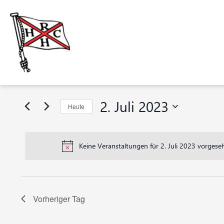
Veranstaltungen
Veranstaltungen
Bitte
Suche
Schlüsselwort
für
eingeben.
und
Suche
2.
2. Juli 2023
Heute
nach
Ansichten,
Veranstaltungen
Datum
Juli
Navigation
Schlüsselwort.
wählen.
Keine Veranstaltungen für 2. Juli 2023 vorgese
2023
Vorheriger Tag